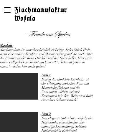
Ziachmanufaktur
Wofala
- Freude am Spielen
Nussholz
Nussbaumholz ist unwahrscheinlich vielseitig. Jedes Stück Holz
weist eine andere Struktur und Marmorierung auf. Je nach Alter
des Baumes ist der Kern Dunkler und der Spint heller. Hier ist in
jedem Fall jedes Instrument ein Unikat! "...Ich will genau so
eine..." wird es hier nicht geben!
Nuss 1
Durch das dunklere Kernholz ist
der Übergang zwischen Nuss und
Mooreiche fließend und die
Contouren wirken weicher.
Zusammen mit dem Weinroten Balg
ein echtes Schmuckstück!
Nuss 2
Das elegante Splintholz verleiht der
Harmonika eine schlichte aber
anmutige Erscheinung. Schönes
Farbenspiel in Erdtönen!