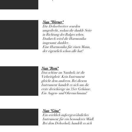
Nuss "Werner"
Die Dekorbretter wurden
umgedreht, sodass die dunkle Seite
in Richtung des Balges sehen.
Dadurch wird die Harmonika
insgesamt dunkler.
Eine Harmonika für einen Mann,
der eigentlich schon alle hat!
Nuss "Roni"
Das schöne an Nussholz ist die
Vielseitigkeit. Kein Instrument
gleicht dem anderen. Bei diesem
Instrument handelt es sich um die
erste dreichörige im 35er Gehäuse.
Ein Augen- und Ohrenschmaus!
Nuss "Gina"
Ein wirklich außergewöhnliches
Instrument für ein besonderes Mädl.
Bei dem Dekorholz handelt es sich
um ein sehr seltenes Riegelholz,
welches optisch Querstreifen