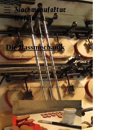
Ziachmanufaktur
Wofala
- Freude am Spielen
Die Bassmechanik
Die Gesamt Bassmechanik ist eine Eigenentwicklung und wird zu
100% selbst gefertigt wir verwenden dabei keine zugekauften Teile.
Sogar die Lederfilze werden von uns selbst mittels einer eigens dafür
entwickelten, flexiblen Klebemasse hergestellt und garantieren selbst
bei geringen Federdruck absolute Dichtheit. Ausnahmslos alle
Gelenke sind kugelgelagert (selbst die vom Druckknopf zum
Klappengelenk) und daher eine absolute Seltenheit!
An jeder einzelnen Klappenbefestigung ist filigran unser Emblem
eingearbeitet.